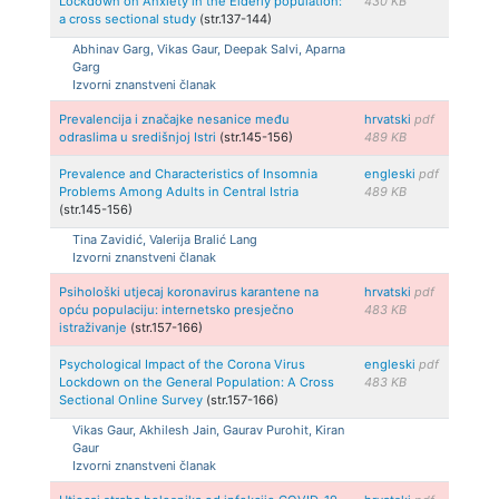
Lockdown on Anxiety in the Elderly population:
430 KB
a cross sectional study
(str.137-144)
Abhinav Garg, Vikas Gaur, Deepak Salvi, Aparna
Garg
Izvorni znanstveni članak
Prevalencija i značajke nesanice među
hrvatski
pdf
odraslima u središnjoj Istri
(str.145-156)
489 KB
Prevalence and Characteristics of Insomnia
engleski
pdf
Problems Among Adults in Central Istria
489 KB
(str.145-156)
Tina Zavidić, Valerija Bralić Lang
Izvorni znanstveni članak
Psihološki utjecaj koronavirus karantene na
hrvatski
pdf
opću populaciju: internetsko presječno
483 KB
istraživanje
(str.157-166)
Psychological Impact of the Corona Virus
engleski
pdf
Lockdown on the General Population: A Cross
483 KB
Sectional Online Survey
(str.157-166)
Vikas Gaur, Akhilesh Jain, Gaurav Purohit, Kiran
Gaur
Izvorni znanstveni članak