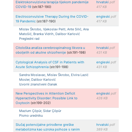
Elektrokonvulzivna terapija tijekom pandemije
hrvatski
pdf
COVID-19
(str.187-190)
417 KB
Electroconvulsive Therapy During the COVID-
engleski
pdf
19 Pandemic
(str.187-190)
417 KB
Mislav Škrobo, Vjekoslav Peitl, Ante Silić, Ana
Matošić, Branka Vidrih, Dalibor Karlović
Pregledni rad
Citološka analiza cerebrospinalnog likvora u
hrvatski
pdf
oboljelih od akutne shizofrenije
(str.191-198)
431 KB
Cytological Analysis of CSF in Patients with
engleski
pdf
Acute Schizophrenia
(str.191-198)
431 KB
Sandra Moslavac, Mislav Škrobo, Elvira Lazić
Mosler, Dalibor Karlović
Izvorni znanstveni članak
New Perspectives in Attention Deficit
engleski
pdf
Hyperactivity Disorder: Possible Link to
426 KB
Oxytocin
(str.199-202)
Mazlum Çöpür, Sidar Çöpür
Pismo uredniku
Slučaj potencijalne prirođene greške
hrvatski
pdf
metabolizma kao uzroka psihoze s ranim
389 KB