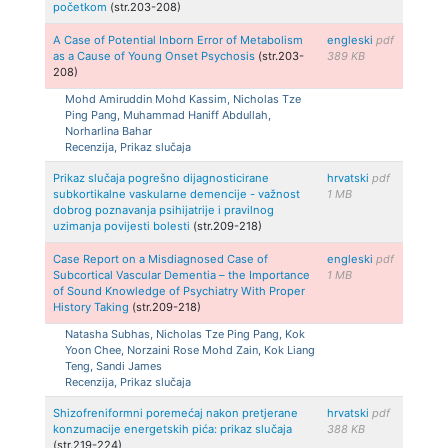
početkom
(str.203-208)
A Case of Potential Inborn Error of Metabolism
engleski
pdf
as a Cause of Young Onset Psychosis
(str.203-
389 KB
208)
Mohd Amiruddin Mohd Kassim, Nicholas Tze
Ping Pang, Muhammad Haniff Abdullah,
Norharlina Bahar
Recenzija, Prikaz slučaja
Prikaz slučaja pogrešno dijagnosticirane
hrvatski
pdf
subkortikalne vaskularne demencije - važnost
1 MB
dobrog poznavanja psihijatrije i pravilnog
uzimanja povijesti bolesti
(str.209-218)
Case Report on a Misdiagnosed Case of
engleski
pdf
Subcortical Vascular Dementia – the Importance
1 MB
of Sound Knowledge of Psychiatry With Proper
History Taking
(str.209-218)
Natasha Subhas, Nicholas Tze Ping Pang, Kok
Yoon Chee, Norzaini Rose Mohd Zain, Kok Liang
Teng, Sandi James
Recenzija, Prikaz slučaja
Shizofreniformni poremećaj nakon pretjerane
hrvatski
pdf
konzumacije energetskih pića: prikaz slučaja
388 KB
(str.219-224)