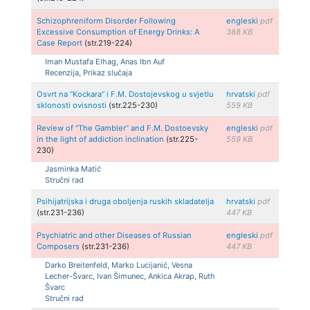
Schizophreniform Disorder Following
engleski
pdf
Excessive Consumption of Energy Drinks: A
388 KB
Case Report
(str.219-224)
Iman Mustafa Elhag, Anas Ibn Auf
Recenzija, Prikaz slučaja
Osvrt na “Kockara” i F.M. Dostojevskog u svjetlu
hrvatski
pdf
sklonosti ovisnosti
(str.225-230)
559 KB
Review of “The Gambler” and F.M. Dostoevsky
engleski
pdf
in the light of addiction inclination
(str.225-
559 KB
230)
Jasminka Matić
Stručni rad
Psihijatrijska i druga oboljenja ruskih skladatelja
hrvatski
pdf
(str.231-236)
447 KB
Psychiatric and other Diseases of Russian
engleski
pdf
Composers
(str.231-236)
447 KB
Darko Breitenfeld, Marko Lucijanić, Vesna
Lecher-Švarc, Ivan Šimunec, Ankica Akrap, Ruth
Švarc
Stručni rad