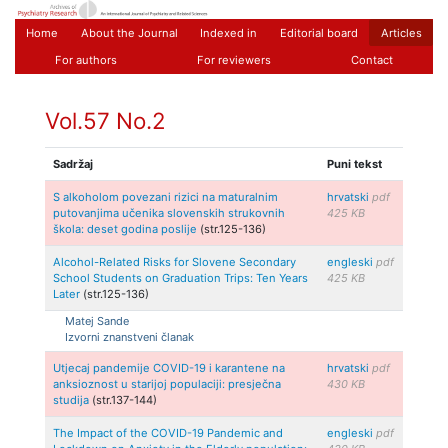
Home
About the Journal
Indexed in
Editorial board
Articles
For authors
For reviewers
Contact
Vol.57 No.2
Sadržaj
Puni tekst
S alkoholom povezani rizici na maturalnim
hrvatski
pdf
putovanjima učenika slovenskih strukovnih
425 KB
škola: deset godina poslije
(str.125-136)
Alcohol-Related Risks for Slovene Secondary
engleski
pdf
School Students on Graduation Trips: Ten Years
425 KB
Later
(str.125-136)
Matej Sande
Izvorni znanstveni članak
Utjecaj pandemije COVID-19 i karantene na
hrvatski
pdf
anksioznost u starijoj populaciji: presječna
430 KB
studija
(str.137-144)
The Impact of the COVID-19 Pandemic and
engleski
pdf