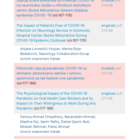
Utjecaj straha bolesnika od infekcije COVID-19
hrvatski
pdf
na neurološku službu u Kliničkom bolničkom
514 KB
centru Sestre Milosrdnice tijekom izbijanja
epidemije COVID -19
(str.167-176)
The Impact of Patient’s Fear of COVID-19
engleski
pdf
Infection on Neurology Service in University
514 KB
Hospital Center Sestre Milosrdnice During
COVID-19 Epidemic Outbreak
(str.167-176)
Arijana Lovrenčić-Huzjan, Marina Roje-
Bedeković, Neurology Collaboration Group
Izvorni znanstveni članak
Psihološki utjecaj pandemije COVID-19 na
hrvatski
pdf
dentalne zdravstvene radnike i njihovu
517 KB
spremnost za rad tijekom ove pandemije
(str.177-186)
The Psychological Impact of the COVID-19
engleski
pdf
Pandemic on Oral Health Care Workers and its
517 KB
Impact on Their Willingness to Work During this
Pandemic
(str.177-186)
Farooq Ahmad Chaudhary, Basaruddin Ahmad,
Madiha Gul, Aamir Rafiq, Danial Qasim Butt,
Misbah Rehman, Paras Ahmad
Izvorni znanstveni članak